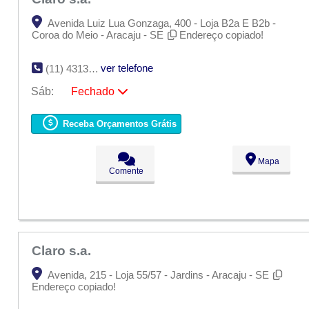
Avenida Luiz Lua Gonzaga, 400 - Loja B2a E B2b -
Coroa do Meio - Aracaju - SE
Endereço copiado!
ver telefone
(11) 4313-4604
Sáb:
Fechado
Seg:
09:00 - 18:00
Ter:
09:00 - 18:00
Receba Orçamentos Grátis
Qua:
09:00 - 18:00
Qui:
09:00 - 18:00
Sex:
09:00 - 18:00
Mapa
Sáb:
Fechado
Comente
Dom:
Fechado
Claro s.a.
Avenida, 215 - Loja 55/57 - Jardins - Aracaju - SE
Endereço copiado!