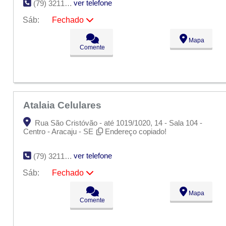
ver telefone
(79) 3211-9078
Sáb:
Fechado
Seg:
09:00 - 18:00
Mapa
Ter:
09:00 - 18:00
Comente
Qua:
09:00 - 18:00
Qui:
09:00 - 18:00
Sex:
09:00 - 18:00
Sáb:
Fechado
Dom:
Fechado
Atalaia Celulares
Rua São Cristóvão - até 1019/1020, 14 - Sala 104 -
Centro - Aracaju - SE
Endereço copiado!
ver telefone
(79) 3211-9078
Sáb:
Fechado
Seg:
09:00 - 18:00
Mapa
Ter:
09:00 - 18:00
Comente
Qua:
09:00 - 18:00
Qui:
09:00 - 18:00
Sex:
09:00 - 18:00