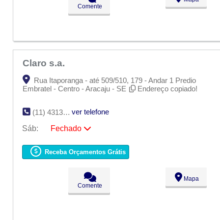
Sáb:
Fechado
Comente
Dom:
Fechado
Claro s.a.
Rua Itaporanga - até 509/510, 179 - Andar 1 Predio
Embratel - Centro - Aracaju - SE
Endereço copiado!
ver telefone
(11) 4313-4620
Sáb:
Fechado
Seg:
09:00 - 18:00
Ter:
09:00 - 18:00
Receba Orçamentos Grátis
Qua:
09:00 - 18:00
Qui:
09:00 - 18:00
Sex:
09:00 - 18:00
Mapa
Sáb:
Fechado
Comente
Dom:
Fechado