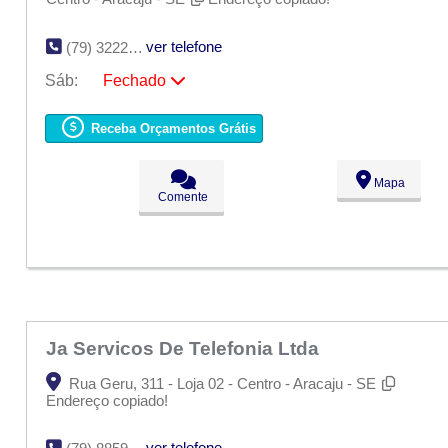
ver telefone
(79) 3222-3434
Sáb:
Fechado
Seg:
09:00 - 18:00
Ter:
09:00 - 18:00
Receba Orçamentos Grátis
Qua:
09:00 - 18:00
Qui:
09:00 - 18:00
Sex:
09:00 - 18:00
Mapa
Sáb:
Fechado
Comente
Dom:
Fechado
Ja Servicos De Telefonia Ltda
Rua Geru, 311 - Loja 02 - Centro - Aracaju - SE
Endereço copiado!
ver telefone