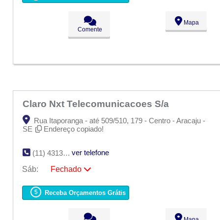
Qua:
09:00 - 18:00
Qui:
09:00 - 18:00
Sex:
09:00 - 18:00
Mapa
Sáb:
Fechado
Comente
Dom:
Fechado
Claro Nxt Telecomunicacoes S/a
Rua Itaporanga - até 509/510, 179 - Centro - Aracaju -
SE
Endereço copiado!
ver telefone
(11) 4313-4620
Sáb:
Fechado
Seg:
09:00 - 18:00
Ter:
09:00 - 18:00
Receba Orçamentos Grátis
Qua:
09:00 - 18:00
Qui:
09:00 - 18:00
Sex:
09:00 - 18:00
Mapa