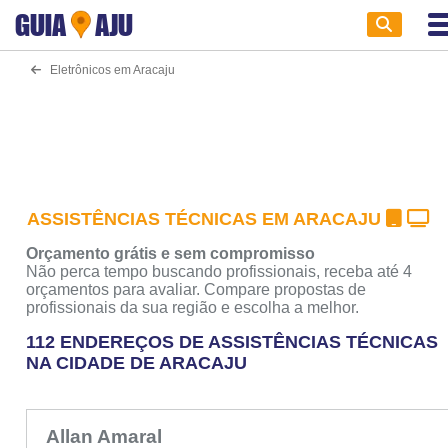
GUIA
AJU
Eletrônicos em Aracaju
ASSISTÊNCIAS TÉCNICAS EM ARACAJU
Orçamento grátis e sem compromisso
Não perca tempo buscando profissionais, receba até 4
orçamentos para avaliar. Compare propostas de
profissionais da sua região e escolha a melhor.
112 ENDEREÇOS DE ASSISTÊNCIAS TÉCNICAS
NA CIDADE DE ARACAJU
Allan Amaral