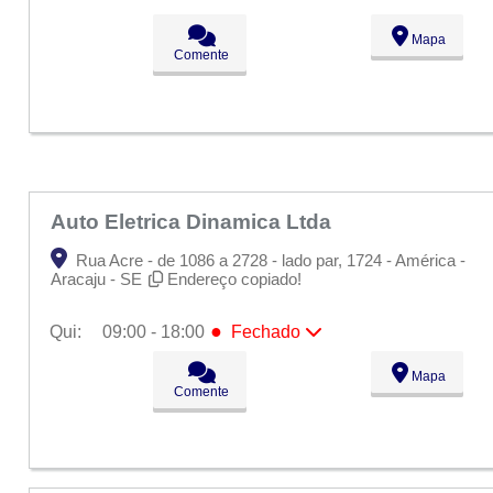
●
Qui:
09:00 - 18:00
Fechado
Sex:
09:00 - 18:00
Mapa
Sáb:
Fechado
Comente
Dom:
Fechado
Auto Eletrica Dinamica Ltda
Rua Acre - de 1086 a 2728 - lado par, 1724 - América -
Aracaju - SE
Endereço copiado!
●
Qui:
09:00 - 18:00
Fechado
Seg:
09:00 - 18:00
Mapa
Ter:
09:00 - 18:00
Comente
Qua:
09:00 - 18:00
●
Qui:
09:00 - 18:00
Fechado
Sex:
09:00 - 18:00
Sáb:
Fechado
Dom:
Fechado