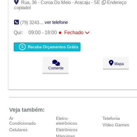
Rua, 36 - Coroa Do Meio - Aracaju - SE
Endereço
copiado!
ver telefone
(79) 3243-6974
●
Qui:
09:00 - 18:00
Fechado
Seg:
09:00 - 18:00
Ter:
09:00 - 18:00
Receba Orçamentos Grátis
Qua:
09:00 - 18:00
●
Qui:
09:00 - 18:00
Fechado
Sex:
09:00 - 18:00
Mapa
Sáb:
Fechado
Comente
Dom:
Fechado
Veja também:
Ar
Eletro-
Telefonia
Condicionado
eletrônicos
Vídeo Games
Celulares
Eletrônicos
Máquinas