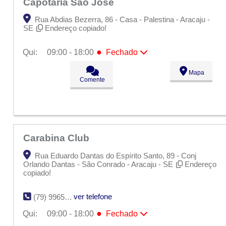
Capotaria Sao Jose
Rua Abdias Bezerra, 86 - Casa - Palestina - Aracaju -
SE
Endereço copiado!
●
Qui:
09:00 - 18:00
Fechado
Seg:
09:00 - 18:00
Mapa
Ter:
09:00 - 18:00
Comente
Qua:
09:00 - 18:00
●
Qui:
09:00 - 18:00
Fechado
Sex:
09:00 - 18:00
Sáb:
Fechado
Dom:
Fechado
Carabina Club
Rua Eduardo Dantas do Espírito Santo, 89 - Conj
Orlando Dantas - São Conrado - Aracaju - SE
Endereço
copiado!
ver telefone
(79) 9965-4780
●
Qui:
09:00 - 18:00
Fechado