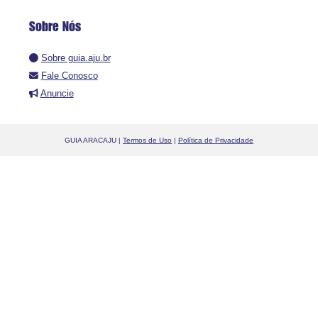
Sobre Nós
Sobre guia.aju.br
Fale Conosco
Anuncie
GUIA ARACAJU |
Termos de Uso
|
Política de Privacidade