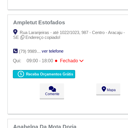
Ampletut Estofados
Rua Laranjeiras - até 1022/1023, 987 - Centro - Aracaju -
SE
Endereço copiado!
ver telefone
(79) 9989-1181
●
Qui:
09:00 - 18:00
Fechado
Seg:
09:00 - 18:00
Ter:
09:00 - 18:00
Receba Orçamentos Grátis
Qua:
09:00 - 18:00
●
Qui:
09:00 - 18:00
Fechado
Sex:
09:00 - 18:00
Mapa
Sáb:
Fechado
Comente
Dom:
Fechado
Anabelga Da Mota Doria