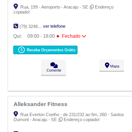
Rua, 199 - Aeroporto - Aracaju - SE
Endereço
copiado!
ver telefone
(79) 3248-5028
●
Qui:
09:00 - 18:00
Fechado
Seg:
09:00 - 18:00
Ter:
09:00 - 18:00
Receba Orçamentos Grátis
Qua:
09:00 - 18:00
●
Qui:
09:00 - 18:00
Fechado
Sex:
09:00 - 18:00
Mapa
Sáb:
Fechado
Comente
Dom:
Fechado
Alleksander Fitness
Rua Everton Coelho - de 231/232 ao fim, 260 - Santos
Dumont - Aracaju - SE
Endereço copiado!