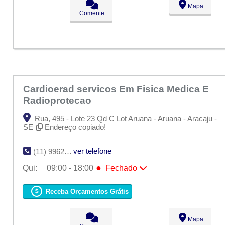
Sex:
09:00 - 18:00
Mapa
Sáb:
Fechado
Comente
Dom:
Fechado
Cardioerad servicos Em Fisica Medica E
Radioprotecao
Rua, 495 - Lote 23 Qd C Lot Aruana - Aruana - Aracaju -
SE
Endereço copiado!
ver telefone
(11) 9962-0357
●
Qui:
09:00 - 18:00
Fechado
Seg:
09:00 - 18:00
Ter:
09:00 - 18:00
Receba Orçamentos Grátis
Qua:
09:00 - 18:00
●
Qui:
09:00 - 18:00
Fechado
Sex:
09:00 - 18:00
Mapa