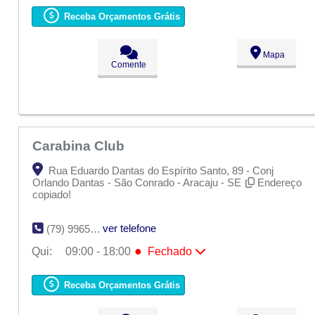
Seg:
09:00 - 18:00
Ter:
09:00 - 18:00
Receba Orçamentos Grátis
Qua:
09:00 - 18:00
●
Qui:
09:00 - 18:00
Fechado
Sex:
09:00 - 18:00
Mapa
Sáb:
Fechado
Comente
Dom:
Fechado
Carabina Club
Rua Eduardo Dantas do Espírito Santo, 89 - Conj
Orlando Dantas - São Conrado - Aracaju - SE
Endereço
copiado!
ver telefone
(79) 9965-4780
●
Qui:
09:00 - 18:00
Fechado
Seg:
09:00 - 18:00
Ter:
09:00 - 18:00
Receba Orçamentos Grátis
Qua:
09:00 - 18:00
●
Qui:
09:00 - 18:00
Fechado