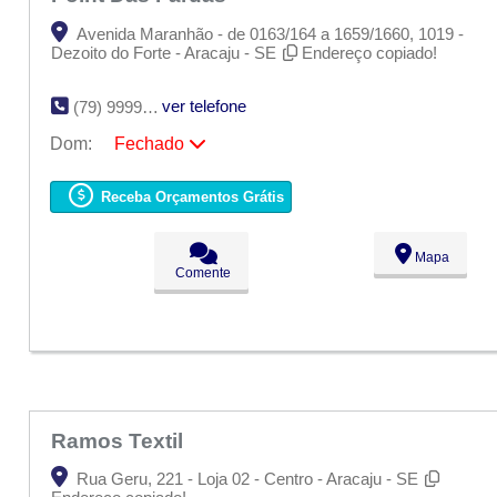
Avenida Maranhão - de 0163/164 a 1659/1660, 1019 -
Dezoito do Forte - Aracaju - SE
Endereço copiado!
ver telefone
(79) 9999-9999
Dom:
Fechado
Seg:
09:00 - 18:00
Ter:
09:00 - 18:00
Receba Orçamentos Grátis
Qua:
09:00 - 18:00
Qui:
09:00 - 18:00
Sex:
09:00 - 18:00
Mapa
Sáb:
Fechado
Comente
Dom:
Fechado
Ramos Textil
Rua Geru, 221 - Loja 02 - Centro - Aracaju - SE