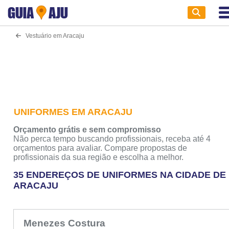
GUIA
AJU
Vestuário em Aracaju
UNIFORMES EM ARACAJU
Orçamento grátis e sem compromisso
Não perca tempo buscando profissionais, receba até 4
orçamentos para avaliar. Compare propostas de
profissionais da sua região e escolha a melhor.
35 ENDEREÇOS DE UNIFORMES NA CIDADE DE
ARACAJU
Menezes Costura