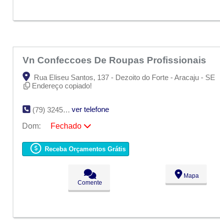
Vn Confeccoes De Roupas Profissionais
Rua Eliseu Santos, 137 - Dezoito do Forte - Aracaju - SE
Endereço copiado!
ver telefone
(79) 3245-4592
Dom:
Fechado
Seg:
09:00 - 18:00
Ter:
09:00 - 18:00
Receba Orçamentos Grátis
Qua:
09:00 - 18:00
Qui:
09:00 - 18:00
Sex:
09:00 - 18:00
Mapa
Sáb:
Fechado
Comente
Dom:
Fechado