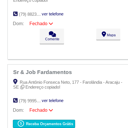
Endereço copiado!
ver telefone
(79) 8823-0838
Dom:
Fechado
Seg:
09:00 - 18:00
Mapa
Ter:
09:00 - 18:00
Comente
Qua:
09:00 - 18:00
Qui:
09:00 - 18:00
Sex:
09:00 - 18:00
Sáb:
Fechado
Dom:
Fechado
Sr & Job Fardamentos
Rua Antônio Fonseca Neto, 177 - Farolândia - Aracaju -
SE
Endereço copiado!
ver telefone
(79) 9995-4587
Dom:
Fechado
Seg:
09:00 - 18:00
Ter:
09:00 - 18:00
Receba Orçamentos Grátis
Qua:
09:00 - 18:00