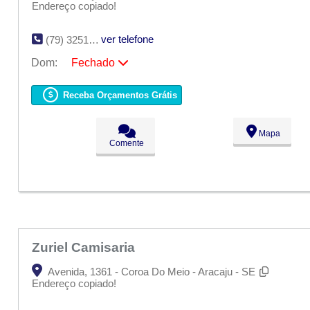
Endereço copiado!
ver telefone
(79) 3251-1969
Dom:
Fechado
Seg:
09:00 - 18:00
Ter:
09:00 - 18:00
Receba Orçamentos Grátis
Qua:
09:00 - 18:00
Qui:
09:00 - 18:00
Sex:
09:00 - 18:00
Mapa
Sáb:
Fechado
Comente
Dom:
Fechado
Zuriel Camisaria
Avenida, 1361 - Coroa Do Meio - Aracaju - SE
Endereço copiado!