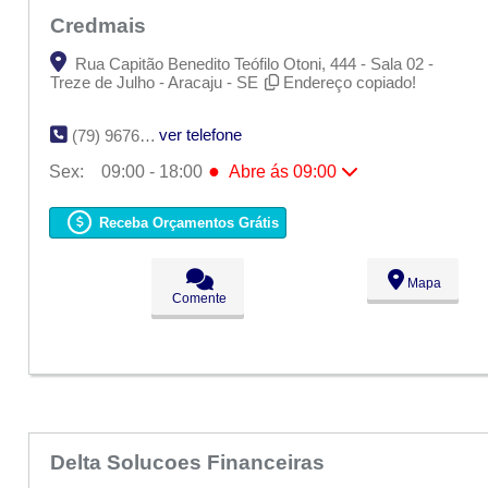
Credmais
Rua Capitão Benedito Teófilo Otoni, 444 - Sala 02 -
Treze de Julho - Aracaju - SE
Endereço copiado!
ver telefone
(79) 9676-4149
●
Sex:
09:00 - 18:00
Abre ás 09:00
Seg:
09:00 - 18:00
Ter:
09:00 - 18:00
Receba Orçamentos Grátis
Qua:
09:00 - 18:00
Qui:
09:00 - 18:00
●
Sex:
09:00 - 18:00
Abre ás 09:00
Mapa
Sáb:
Fechado
Comente
Dom:
Fechado
Delta Solucoes Financeiras