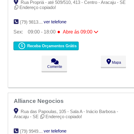
Rua Propriá - até 509/510, 413 - Centro - Aracaju - SE
Endereço copiado!
ver telefone
(79) 9813-9686
●
Sex:
09:00 - 18:00
Abre ás 09:00
Seg:
09:00 - 18:00
Ter:
09:00 - 18:00
Receba Orçamentos Grátis
Qua:
09:00 - 18:00
Qui:
09:00 - 18:00
●
Sex:
09:00 - 18:00
Abre ás 09:00
Mapa
Sáb:
Fechado
Comente
Dom:
Fechado
Alliance Negocios
Rua das Papoulas, 105 - Sala A - Inácio Barbosa -
Aracaju - SE
Endereço copiado!
ver telefone
(79) 9949-5439