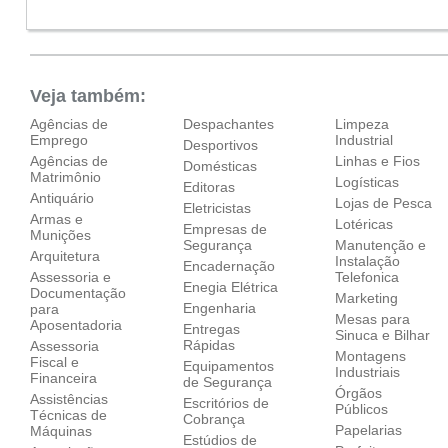
●
Sex:
09:00 - 18:00
Abre ás 09:00
Sáb:
Fechado
Dom:
Fechado
Veja também:
Agências de
Despachantes
Limpeza
Emprego
Industrial
Desportivos
Agências de
Linhas e Fios
Domésticas
Matrimônio
Logísticas
Editoras
Antiquário
Lojas de Pesca
Eletricistas
Armas e
Lotéricas
Empresas de
Munições
Segurança
Manutenção e
Arquitetura
Instalação
Encadernação
Assessoria e
Telefonica
Enegia Elétrica
Documentação
Marketing
Engenharia
para
Mesas para
Aposentadoria
Entregas
Sinuca e Bilhar
Rápidas
Assessoria
Montagens
Fiscal e
Equipamentos
Industriais
Financeira
de Segurança
Órgãos
Assistências
Escritórios de
Públicos
Técnicas de
Cobrança
Papelarias
Máquinas
Estúdios de