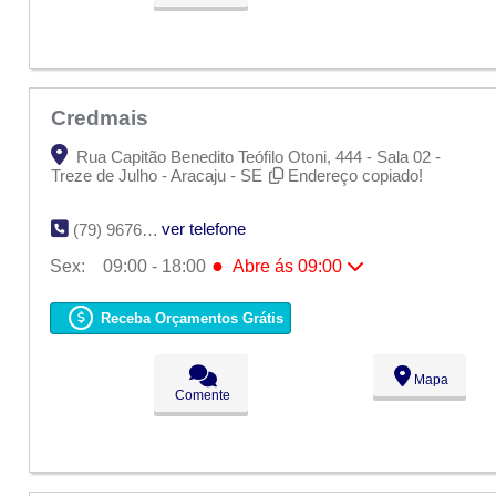
Qui:
09:00 - 18:00
●
Sex:
09:00 - 18:00
Abre ás 09:00
Sáb:
Fechado
Dom:
Fechado
Credmais
Rua Capitão Benedito Teófilo Otoni, 444 - Sala 02 -
Treze de Julho - Aracaju - SE
Endereço copiado!
ver telefone
(79) 9676-4149
●
Sex:
09:00 - 18:00
Abre ás 09:00
Seg:
09:00 - 18:00
Ter:
09:00 - 18:00
Receba Orçamentos Grátis
Qua:
09:00 - 18:00
Qui:
09:00 - 18:00
●
Sex:
09:00 - 18:00
Abre ás 09:00
Mapa
Sáb:
Fechado
Comente
Dom:
Fechado