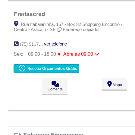
Freitascred
Rua Itabaianinha, 157 - Box 82 Shopping Encontro -
Centro - Aracaju - SE
Endereço copiado!
ver telefone
(75) 9117-8436
●
Sex:
09:00 - 18:00
Abre ás 09:00
Seg:
09:00 - 18:00
Ter:
09:00 - 18:00
Receba Orçamentos Grátis
Qua:
09:00 - 18:00
Qui:
09:00 - 18:00
●
Sex:
09:00 - 18:00
Abre ás 09:00
Mapa
Sáb:
Fechado
Comente
Dom:
Fechado
Gk Solucoes Financeiras