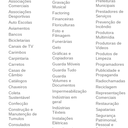
Prefeituras
Associações
Gravação
Municipais
Comerciais
Musical
Prestadores de
Associações
Factoring
Serviços
Desportivas
Financeiras
Prevenção de
Auto Escolas
Floriculturas
Incêndio
Aviamentos
Foto e
Produtora
Bancos
Filmagem
Multimídia
Bicicletarias
Funerárias
Produtoras de
Canais de TV
Gelo
Vídeos
Carimbos
Gráficas e
Produtos de
Copiadoras
Carpintaria
Limpeza
Guarda Móveis
Carretos
Programadores
Guarda Tudo
Casas de
Publicidade e
Câmbio
Propaganda
Guarda
Volumes e
Catálogos
Radiochamadas
Documentos
Chaveiros
Reciclagem
Impermeabilização
Coleta
Representações
Indústrias em
Sustentável
Comerciais
geral
Confecção
Restauração
Indústrias
Construção e
Sapatarias
Têxteis
Manutenção de
Segurança
Instalações
Tumulos
Patrimonial,
Elétricas
Consulados
Pessoal e