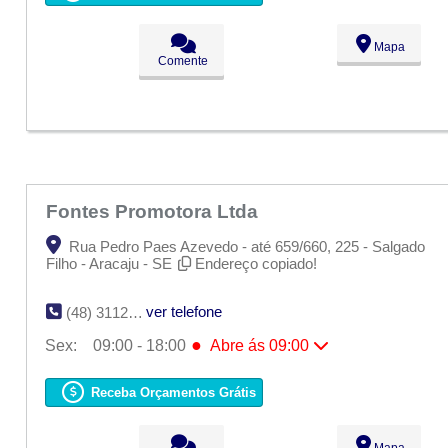
Qua:
09:00 - 18:00
Qui:
09:00 - 18:00
●
Sex:
09:00 - 18:00
Abre ás 09:00
Mapa
Sáb:
Fechado
Comente
Dom:
Fechado
Fontes Promotora Ltda
Rua Pedro Paes Azevedo - até 659/660, 225 - Salgado
Filho - Aracaju - SE
Endereço copiado!
ver telefone
(48) 3112-6006
●
Sex:
09:00 - 18:00
Abre ás 09:00
Seg:
09:00 - 18:00
Ter:
09:00 - 18:00
Receba Orçamentos Grátis
Qua:
09:00 - 18:00
Qui:
09:00 - 18:00
●
Sex:
09:00 - 18:00
Abre ás 09:00