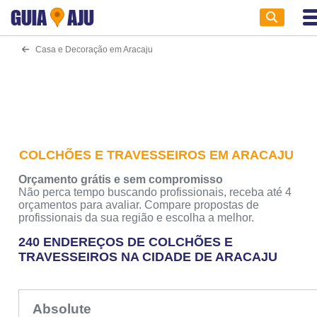
GUIA
AJU
Casa e Decoração em Aracaju
COLCHÕES E TRAVESSEIROS EM ARACAJU
Orçamento grátis e sem compromisso
Não perca tempo buscando profissionais, receba até 4
orçamentos para avaliar. Compare propostas de
profissionais da sua região e escolha a melhor.
240 ENDEREÇOS DE COLCHÕES E
TRAVESSEIROS NA CIDADE DE ARACAJU
Absolute