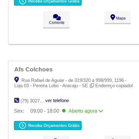
Ter:
09:00 - 18:00
Receba Orçamentos Grátis
Qua:
09:00 - 18:00
Qui:
09:00 - 18:00
Sex:
09:00 - 18:00
Aberto
agora
Mapa
Sáb:
Fechado
Comente
Dom:
Fechado
Afs Colchoes
Rua Rafael de Aguiar - de 319/320 a 998/999, 1196 -
Loja 03 - Pereira Lobo - Aracaju - SE
Endereço copiado!
ver telefone
(79) 3027-6116
Sex:
09:00 - 18:00
Aberto
agora
Seg:
09:00 - 18:00
Ter:
09:00 - 18:00
Receba Orçamentos Grátis
Qua:
09:00 - 18:00
Qui:
09:00 - 18:00