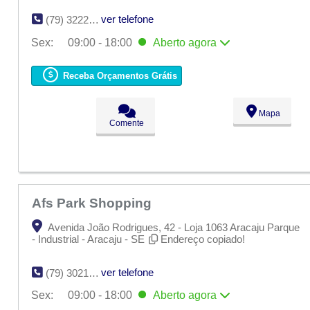
ver telefone
(79) 3222-6202
Sex:
09:00 - 18:00
Aberto
agora
Seg:
09:00 - 18:00
Ter:
09:00 - 18:00
Receba Orçamentos Grátis
Qua:
09:00 - 18:00
Qui:
09:00 - 18:00
Sex:
09:00 - 18:00
Aberto
agora
Mapa
Sáb:
Fechado
Comente
Dom:
Fechado
Afs Park Shopping
Avenida João Rodrigues, 42 - Loja 1063 Aracaju Parque
- Industrial - Aracaju - SE
Endereço copiado!
ver telefone
(79) 3021-9897
Sex:
09:00 - 18:00
Aberto
agora