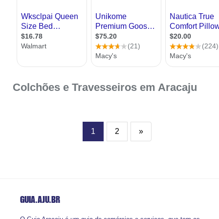
Colchões e Travesseiros em Aracaju
1
2
»
GUIA.AJU
.BR