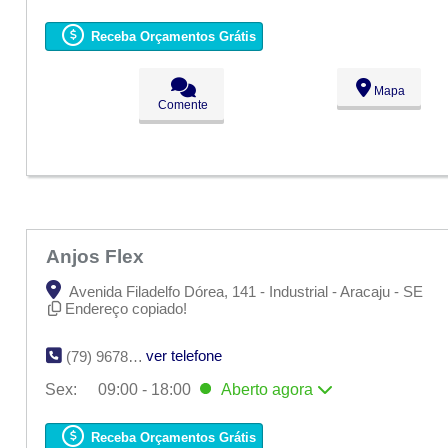
Seg:
09:00 - 18:00
Ter:
09:00 - 18:00
Receba Orçamentos Grátis
Qua:
09:00 - 18:00
Qui:
09:00 - 18:00
Sex:
09:00 - 18:00
Aberto
agora
Mapa
Sáb:
Fechado
Comente
Dom:
Fechado
Anjos Flex
Avenida Filadelfo Dórea, 141 - Industrial - Aracaju - SE
Endereço copiado!
ver telefone
(79) 9678-1482
Sex:
09:00 - 18:00
Aberto
agora
Seg:
09:00 - 18:00
Ter:
09:00 - 18:00
Receba Orçamentos Grátis